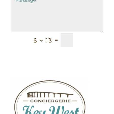
=
5 + 13
Envoyer